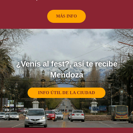
MÁS INFO
¿Venís al fest?, así te recibe
Mendoza
INFO ÚTIL DE LA CIUDAD