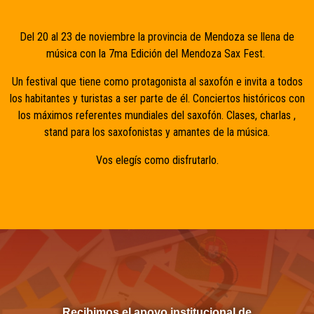
Del 20 al 23 de noviembre la provincia de Mendoza se llena de
música con la 7ma Edición del Mendoza Sax Fest.
Un festival que tiene como protagonista al saxofón e invita a todos
los habitantes y turistas a ser parte de él. Conciertos históricos con
los máximos referentes mundiales del saxofón. Clases, charlas ,
stand para los saxofonistas y amantes de la música.
Vos elegís como disfrutarlo.
Recibimos el apoyo institucional de