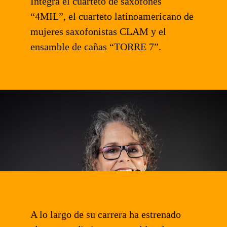
Integra el cuarteto de saxofones
“4MIL”, el cuarteto latinoamericano de
mujeres saxofonistas CLAM y el
ensamble de cañas “TORRE 7”.
A lo largo de su carrera ha estrenado